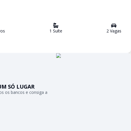
ro
s
1
Suíte
2
Vaga
s
UM SÓ LUGAR
s os bancos e consiga a