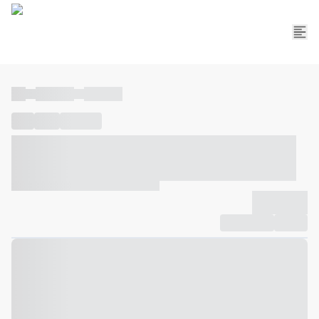
----
----- -----
----- -----
----
-----
---- ------
----- ----- -- ------ ---- ---- -- ----- ----- -----
--- ------
----- ----- -- ------ ----- ----- -- ------
-------------
Compartilhar
Favorito